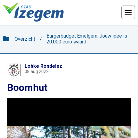
Menu
Burgerbudget Emelgem: Jouw idee is
folder
Overzicht
/
20.000 euro waard
Lobke Rondelez
08 aug 2022
Boomhut