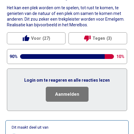
Het kan een plek worden om te spelen, tot rust te komen, te
genieten van de natuur of een plek om samen te komen met
anderen. Dit zou zeker een trekpleister worden voor Emelgem.
Realisatie kan bijvoorbeeld in het Merelbos.
thumb_up
thumb_down
Voor
(27)
Tegen
(3)
90%
10%
Login om te reageren en alle reacties lezen
Aanmelden
Dit maakt deel uit van