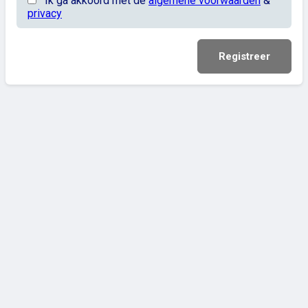
Ik ga akkoord met de
algemene voorwaarden
&
privacy
Registreer