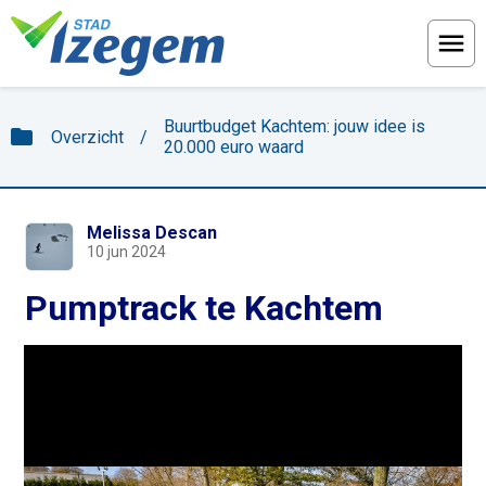
Menu
Buurtbudget Kachtem: jouw idee is
folder
Overzicht
/
20.000 euro waard
Melissa Descan
10 jun 2024
Pumptrack te Kachtem